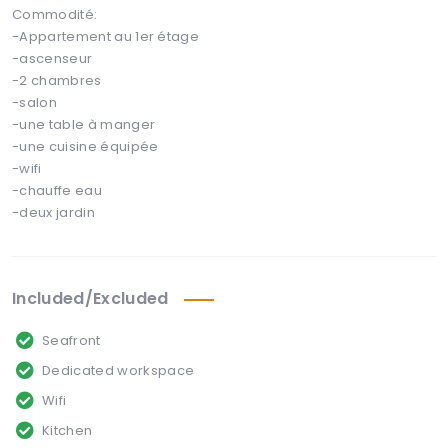
Commodité:
-Appartement au 1er étage
-ascenseur
-2 chambres
-salon
-une table à manger
-une cuisine équipée
-wifi
-chauffe eau
-deux jardin
Included/Excluded
Seafront
Dedicated workspace
Wifi
Kitchen