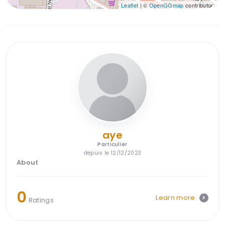
Leaflet
| ©
OpenGGmap
contributors
aye
Particulier
depuis le 12/12/2023
About
0
Learn more
Ratings