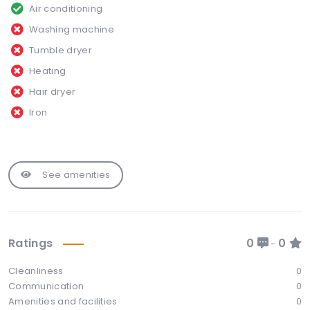
Air conditioning
Washing machine
Tumble dryer
Heating
Hair dryer
Iron
See amenities
Ratings
0
0
-
Cleanliness
0
Communication
0
Amenities and facilities
0