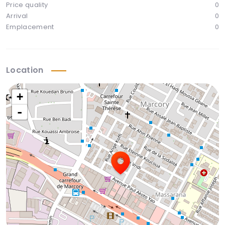
Price quality
0
Arrival
0
Emplacement
0
Location
+
-